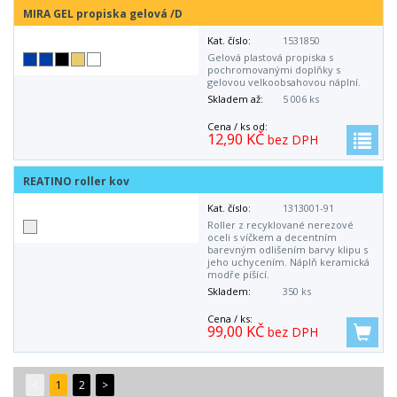
MIRA GEL propiska gelová /D
Kat. číslo:
1531850
Gelová plastová propiska s
pochromovanými doplňky s
gelovou velkoobsahovou náplní.
Skladem až:
5 006 ks
Cena / ks od:
12,90 KČ
bez DPH
REATINO roller kov
Kat. číslo:
1313001-91
Roller z recyklované nerezové
oceli s víčkem a decentním
barevným odlišením barvy klipu s
jeho uchycením. Náplň keramická
modře píšící.
Skladem:
350 ks
Cena / ks:
99,00 KČ
bez DPH
<
1
2
>