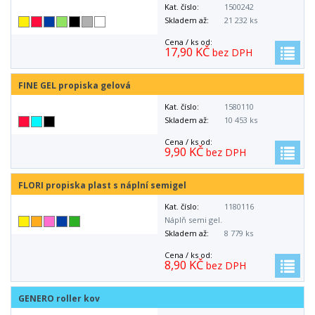
Kat. číslo:
1500242
Skladem až:
21 232 ks
Cena / ks od:
17,90 KČ
bez DPH
FINE GEL propiska gelová
Kat. číslo:
1580110
Skladem až:
10 453 ks
Cena / ks od:
9,90 KČ
bez DPH
FLORI propiska plast s náplní semigel
Kat. číslo:
1180116
Náplň semi gel.
Skladem až:
8 779 ks
Cena / ks od:
8,90 KČ
bez DPH
GENERO roller kov