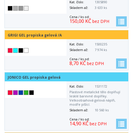
Kat. číslo:
1305890
Skladem až:
3 633 ks
Cena / ks od:
150,00 KČ
bez DPH
GRIGI GEL propiska gelová /A
Kat. číslo:
1500235
Skladem až:
7 974 ks
Cena / ks od:
8,70 KČ
bez DPH
JONICO GEL propiska gelová
Kat. číslo:
1531172
Plastové metalické tělo doplňují
lesklé barevné doplňky.
Velkoobsahová gelová náplň,
modře píšící.
Skladem až:
10 560 ks
Cena / ks od:
14,90 KČ
bez DPH