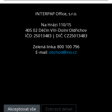
INTERPAP Office, s.r.o.
Na Hrázi 110/15
405 02 Děčín VIII-Dolní Oldřichov
IČO: 25013483 | DIČ: CZ25013483
Zelená linka: 800 100 796
E-mail:
obchod@ino.cz
Tato webová stránka používá
cookies
Na zlepšení našich služeb používáme cookies. Přečtěte
si informace o tom, jak používáme cookies a jak je
můžete odmítnout nastavením svého prohlížeče.
Akceptovat vše
Zobrazit detail