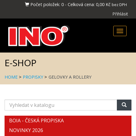
Počet položek:
0
-
Celková cena:
0,00 Kč
bez DPH
Přihlásit
Toggle
naviga
E-SHOP
HOME
>
PROPISKY
>
GELOVKY A ROLLERY
Vyhledat
v
katalogu
BOIA - ČESKÁ PROPISKA
NOVINKY 2026