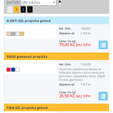
Setřídit
<
1
2
>
ELENTI GEL propiska gelová
Kat. číslo:
1532002
Skladem až:
2 335 ks
Cena / ks od:
79,00 KČ
bez DPH
ERASE gumovací propiska
Kat. číslo:
1510220
Gumovací plastová propiska se
stříbným klipem s koncovkou pro
gumování napsaného textu. Náplň
modrá, gumovací.
Skladem až:
7 417 ks
Cena / ks od:
26,90 KČ
bez DPH
FIBIA GEL propiska gelová