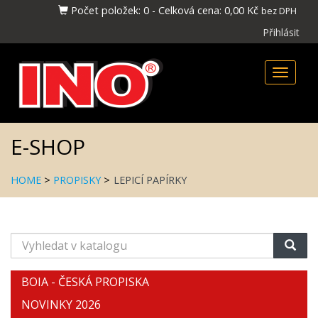
Počet položek:
0
-
Celková cena:
0,00 Kč
bez DPH
Přihlásit
Toggle
naviga
E-SHOP
HOME
>
PROPISKY
>
LEPICÍ PAPÍRKY
Vyhledat
v
katalogu
BOIA - ČESKÁ PROPISKA
NOVINKY 2026