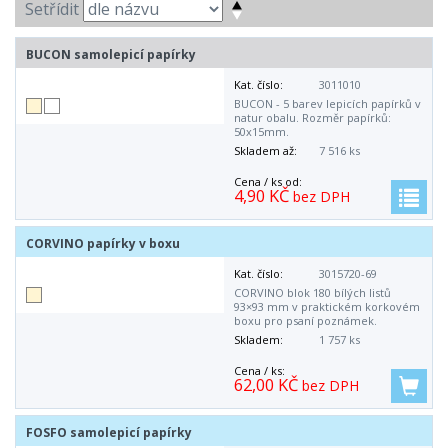
Setřídit
BUCON samolepicí papírky
Kat. číslo:
3011010
BUCON - 5 barev lepicích papírků v
natur obalu. Rozměr papírků:
50x15mm.
Skladem až:
7 516 ks
Cena / ks od:
4,90 KČ
bez DPH
CORVINO papírky v boxu
Kat. číslo:
3015720-69
CORVINO blok 180 bílých listů
93×93 mm v praktickém korkovém
boxu pro psaní poznámek.
Skladem:
1 757 ks
Cena / ks:
62,00 KČ
bez DPH
FOSFO samolepicí papírky