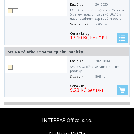
Kat. číslo:
3013030
FOSFO - Lepicí bloček 75x75mm a
5 barev lepicích papírků 50x15 v
uzavíratelném papírovém obalu.
Skladem až:
7 957 ks
Cena / ks od:
12,10 KČ
bez DPH
SEGNA záložka se samolepicími papírky
Kat. číslo:
3028080-69
SEGNA záložka se samolepicími
papírky
Skladem:
895 ks
Cena / ks:
9,20 KČ
bez DPH
INTERPAP Office, s.r.o.
Na Hrázi 110/15