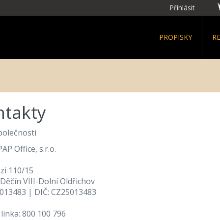
Přihlásit
PROPISKY
R
ntakty
polečnosti
P Office, s.r.o.
zi 110/15
Děčín VIII-Dolní Oldřichov
5013483 | DIČ: CZ25013483
linka: 800 100 796