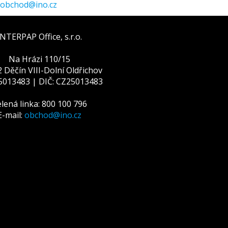
obchod@ino.cz
INTERPAP Office, s.r.o.
Na Hrázi 110/15
 Děčín VIII-Dolní Oldřichov
25013483 | DIČ: CZ25013483
lená linka: 800 100 796
E-mail:
obchod@ino.cz
žívá cookies
 Přečtěte si informace o tom, jak používáme cookies a jak 