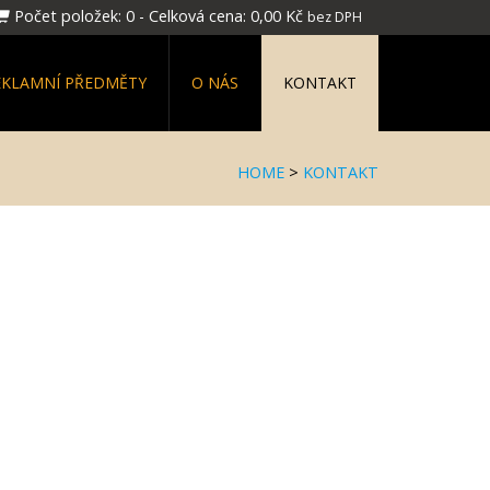
Počet položek:
0
-
Celková cena:
0,00 Kč
bez DPH
EKLAMNÍ PŘEDMĚTY
O NÁS
KONTAKT
HOME
>
KONTAKT