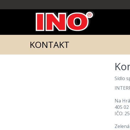
KONTAKT
Ko
Sídlo s
INTERPA
Na Hrá
405 02 
IČO: 2
Zelená 