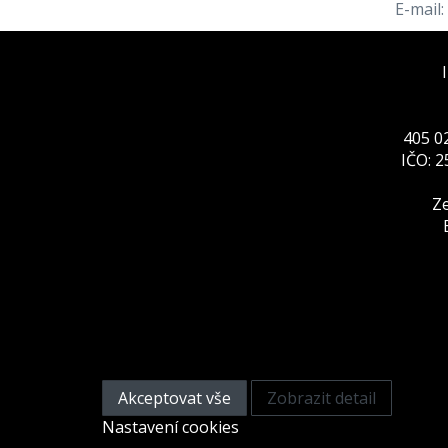
E-mail:
405 02
IČO: 
Ze
Tato webová stránka pou
Na zlepšení našich služeb používáme cookies.
prohlížeče.
Akceptovat vše
Zobrazit detail
Nastavení cookies