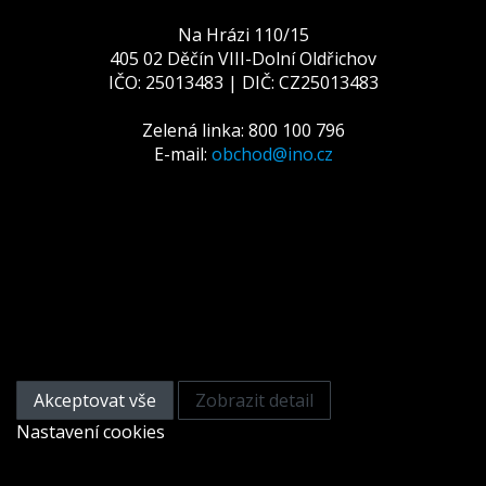
Na Hrázi 110/15
405 02 Děčín VIII-Dolní Oldřichov
IČO: 25013483 | DIČ: CZ25013483
Zelená linka: 800 100 796
E-mail:
obchod@ino.cz
Tato webová stránka používá
cookies
Na zlepšení našich služeb používáme cookies. Přečtěte
si informace o tom, jak používáme cookies a jak je
můžete odmítnout nastavením svého prohlížeče.
Akceptovat vše
Zobrazit detail
Nastavení cookies