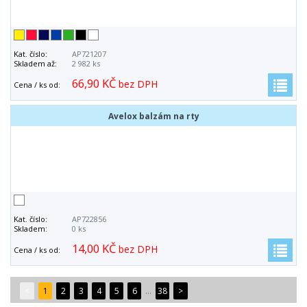
Kat. číslo:
AP721207
Skladem až:
2 982 ks
66,90 KČ
bez DPH
Cena / ks od:
Avelox balzám na rty
Kat. číslo:
AP722856
Skladem:
0 ks
14,00 KČ
bez DPH
Cena / ks od:
<
1
2
3
4
5
6
...
38
>