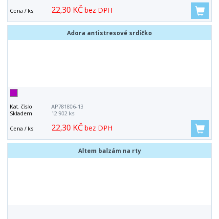
22,30 KČ
bez DPH
Cena / ks:
Adora antistresové srdíčko
Kat. číslo:
AP781806-13
Skladem:
12 902 ks
22,30 KČ
bez DPH
Cena / ks:
Altem balzám na rty