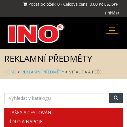
Počet položek:
0
-
Celková cena:
0,00 Kč
bez DPH
Přihlásit
Toggle
naviga
REKLAMNÍ PŘEDMĚTY
HOME
>
REKLAMNÍ PŘEDMĚTY
>
VITALITA A PÉČE
Vyhledat
v
katalogu
TAŠKY A CESTOVÁNÍ
JÍDLO A NÁPOJE