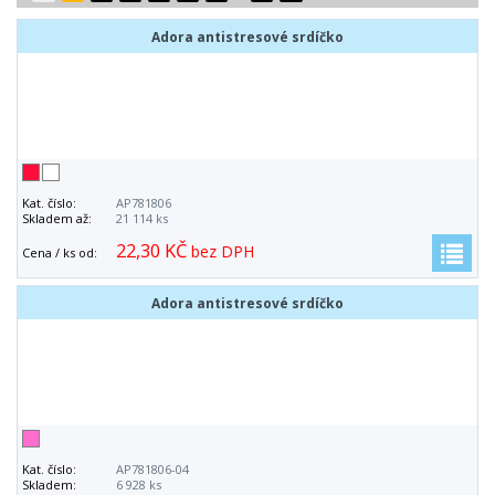
Adora antistresové srdíčko
Kat. číslo:
AP781806
Skladem až:
21 114 ks
22,30 KČ
bez DPH
Cena / ks od:
Adora antistresové srdíčko
Kat. číslo:
AP781806-04
Skladem:
6 928 ks