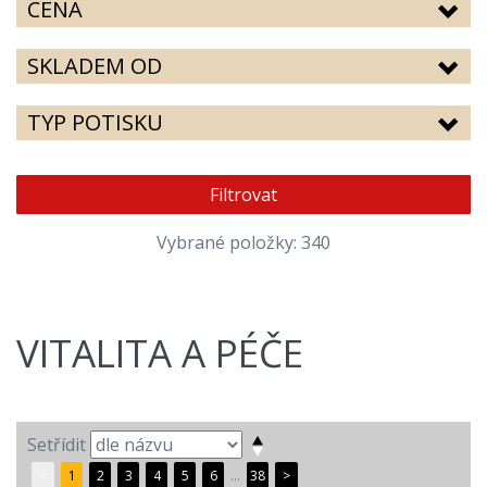
CENA
SKLADEM OD
TYP POTISKU
Filtrovat
Vybrané položky: 340
VITALITA A PÉČE
Setřídit
<
1
2
3
4
5
6
...
38
>