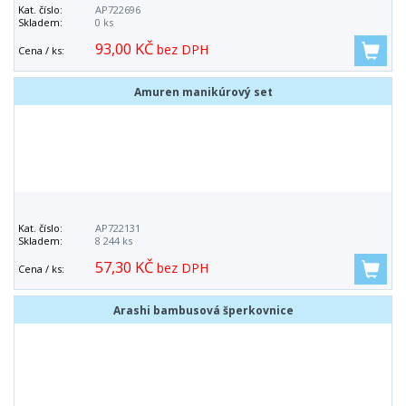
Kat. číslo:
AP722696
Skladem:
0 ks
93,00 KČ
bez DPH
Cena / ks:
Amuren manikúrový set
Kat. číslo:
AP722131
Skladem:
8 244 ks
57,30 KČ
bez DPH
Cena / ks:
Arashi bambusová šperkovnice