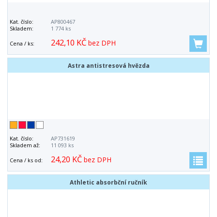
Kat. číslo:
AP800467
Skladem:
1 774 ks
242,10 KČ
bez DPH
Cena / ks:
Astra antistresová hvězda
Kat. číslo:
AP731619
Skladem až:
11 093 ks
24,20 KČ
bez DPH
Cena / ks od:
Athletic absorbční ručník