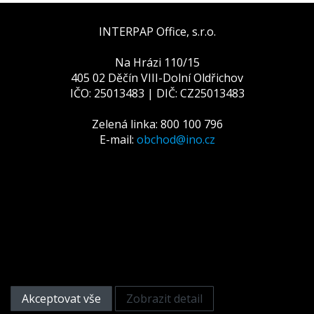
INTERPAP Office, s.r.o.
Na Hrázi 110/15
405 02 Děčín VIII-Dolní Oldřichov
IČO: 25013483 | DIČ: CZ25013483
Zelená linka: 800 100 796
E-mail:
obchod@ino.cz
Tato webová stránka používá
cookies
Na zlepšení našich služeb používáme cookies. Přečtěte
si informace o tom, jak používáme cookies a jak je
můžete odmítnout nastavením svého prohlížeče.
Akceptovat vše
Zobrazit detail