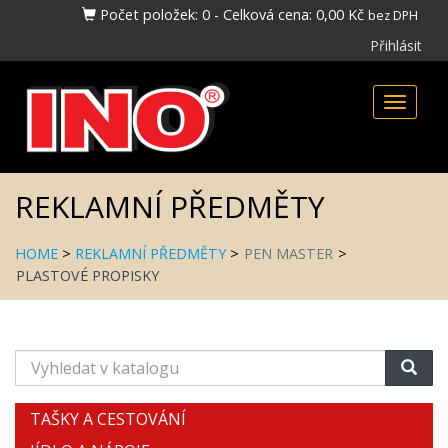
Počet položek:
0
-
Celková cena:
0,00 Kč
bez DPH
Přihlásit
Toggle
naviga
REKLAMNÍ PŘEDMĚTY
HOME
>
REKLAMNÍ PŘEDMĚTY
>
PEN MASTER
>
PLASTOVÉ PROPISKY
Vyhledat
v
katalogu
TAŠKY A CESTOVÁNÍ