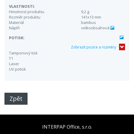
VLASTNOSTI:
Hmotnost produktu
9,2 g
Rozměr produktu
141x13 mm
Materiál
bambus
Náplň
velkoobsahová
POTISK:
Zobrazit pozice a rozměry
Tamponový tisk
T1
Laser
UV potisk
Zpět
INTERPAP Office, s.r.o.