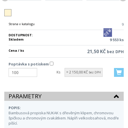
Strana v katalogu
9
DOSTUPNOST:
Skladem
9 553 ks
Cena / ks
21,50 KČ
bez DPH
Poptávka s potiskem
Ks
= 2 150,00 KČ
bez DPH
PARAMETRY
POPIS:
Bambusová propiska NUKAK s dřevěným klipem, chromovou
špičkou a chromovým cvakátkem. Náplň velkoobsahová, modře
píšící.