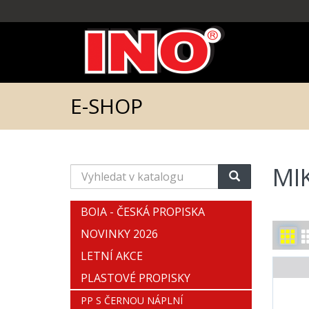
E-SHOP
MI
Vyhledat
v
katalogu
BOIA - ČESKÁ PROPISKA
NOVINKY 2026
LETNÍ AKCE
PLASTOVÉ PROPISKY
PP S ČERNOU NÁPLNÍ