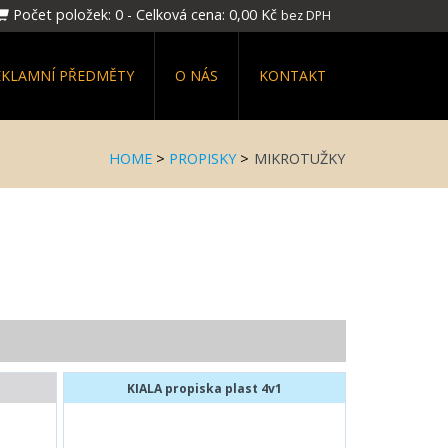
Počet položek:
0
-
Celková cena:
0,00 Kč
bez DPH
EKLAMNÍ PŘEDMĚTY
O NÁS
KONTAKT
HOME
>
PROPISKY
>
MIKROTUŽKY
KIALA propiska plast 4v1