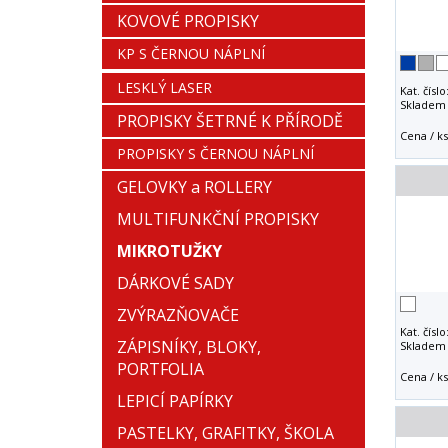
KOVOVÉ PROPISKY
KP S ČERNOU NÁPLNÍ
LESKLÝ LASER
Kat. číslo
Skladem 
PROPISKY ŠETRNÉ K PŘÍRODĚ
Cena / ks
PROPISKY S ČERNOU NÁPLNÍ
GELOVKY a ROLLERY
MULTIFUNKČNÍ PROPISKY
MIKROTUŽKY
DÁRKOVÉ SADY
ZVÝRAZŇOVAČE
Kat. číslo
ZÁPISNÍKY, BLOKY,
Skladem 
PORTFOLIA
Cena / ks
LEPICÍ PAPÍRKY
PASTELKY, GRAFITKY, ŠKOLA