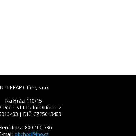
INTERPAP Office, s.r.o.
Na Hrázi 110/15
 Děčín VIII-Dolní Oldřichov
25013483 | DIČ: CZ25013483
lená linka: 800 100 796
E-mail:
obchod@ino.cz