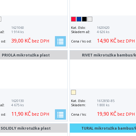
:
1621060
Kat. číslo:
1620620
až:
1 914 ks
Skladem až:
4 626 ks
39,00 KČ
14,90 KČ
bez DPH
bez DPH
 od:
Cena / ks od:
PRIOLA mikrotužka plast
RIVET mikrotužka bambus/
:
1620130
Kat. číslo:
1612850-85
až:
4 675 ks
Skladem:
1 800 ks
11,90 KČ
19,90 KČ
bez DPH
bez DPH
 od:
Cena / ks:
SOLIDLY mikrotužka plast
TURAL mikrotužka bambus/