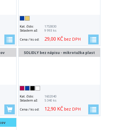
Kat. číslo:
1753830
Skladem až:
9 993 ks
29,00 KČ
bez DPH
Cena / ks od:
kov
SOLIDLY bez nápisu - mikrotužka plast
Kat. číslo:
1602040
Skladem až:
5 340 ks
12,90 KČ
bez DPH
Cena / ks od:
kov