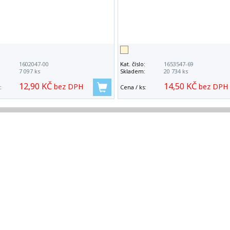
:
1602047-00
Kat. číslo:
1653547-69
:
7 097 ks
Skladem:
20 734 ks
12,90 KČ
14,50 KČ
bez DPH
bez DPH
:
Cena / ks: