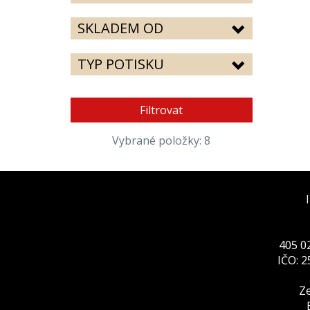
SKLADEM OD
TYP POTISKU
Filtrovat
Vybrané položky: 8
405 02
IČO: 
Ze