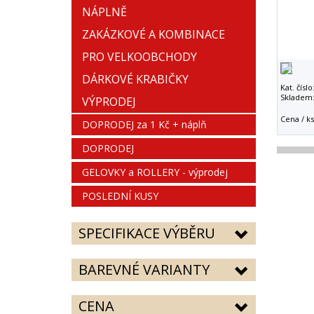
NÁPLNĚ
ZAKÁZKOVÉ A KOMBINACE
PRO VELKOOBCHODY
DÁRKOVÉ KRABIČKY
Kat. číslo
Skladem
VÝPRODEJ
Cena / ks
DOPRODEJ za 1 Kč + náplň
DOPRODEJ
GELOVKY a ROLLERY - výprodej
POSLEDNÍ KUSY
SPECIFIKACE VÝBĚRU
BAREVNÉ VARIANTY
CENA