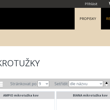
Přihlásit
PROPISKY
R
KROTUŽKY
Stránkovat po
Setřídit
AMPIO mikrotužka kov
BIANA mikrotužka kov