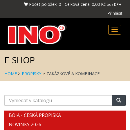
Počet položek:
0
-
Celková cena:
0,00 Kč
bez DPH
Přihlásit
Toggle
naviga
E-SHOP
HOME
>
PROPISKY
>
ZAKÁZKOVÉ A KOMBINACE
Vyhledat
v
katalogu
BOIA - ČESKÁ PROPISKA
NOVINKY 2026