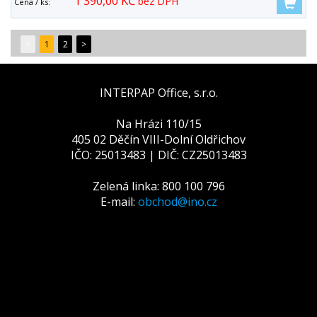
1 390,00 KČ
bez DPH
Cena / ks:
<
1
2
>
INTERPAP Office, s.r.o.
Na Hrázi 110/15
405 02 Děčín VIII-Dolní Oldřichov
IČO: 25013483 | DIČ: CZ25013483
Zelená linka: 800 100 796
E-mail:
obchod@ino.cz
Tato webová stránka používá
cookies
Na zlepšení našich služeb používáme cookies. Přečtěte