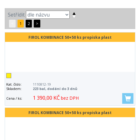
Setřídit
<
1
2
>
FIROL KOMBINACE 50+50 ks propiska plast
Kat. číslo:
1110812-19
Skladem:
223 bal, dodání do 3 dnů
1 390,00 KČ
bez DPH
Cena / ks:
FIROL KOMBINACE 50+50 ks propiska plast