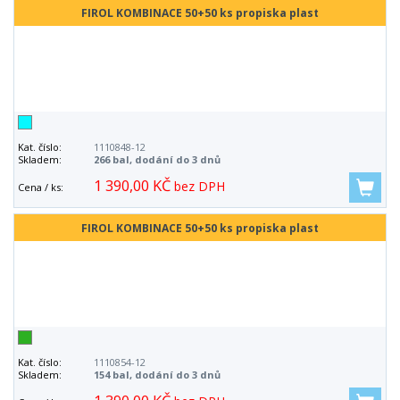
FIROL KOMBINACE 50+50 ks propiska plast
Kat. číslo:
1110848-12
Skladem:
266 bal, dodání do 3 dnů
1 390,00 KČ
bez DPH
Cena / ks:
FIROL KOMBINACE 50+50 ks propiska plast
Kat. číslo:
1110854-12
Skladem:
154 bal, dodání do 3 dnů