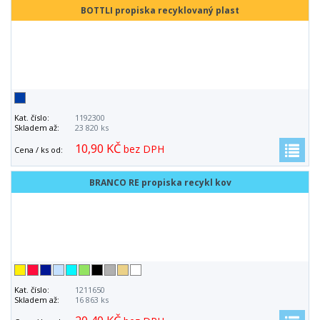
BOTTLI propiska recyklovaný plast
Kat. číslo:
1192300
Skladem až:
23 820 ks
10,90 KČ
bez DPH
Cena / ks od:
BRANCO RE propiska recykl kov
Kat. číslo:
1211650
Skladem až:
16 863 ks