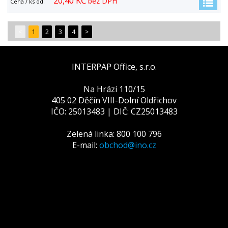
20,40 KČ
bez DPH
Cena / ks od:
<
1
2
3
4
>
INTERPAP Office, s.r.o.
Na Hrázi 110/15
405 02 Děčín VIII-Dolní Oldřichov
IČO: 25013483 | DIČ: CZ25013483
Zelená linka: 800 100 796
E-mail:
obchod@ino.cz
Tato webová stránka používá
cookies
Na zlepšení našich služeb používáme cookies. Přečtěte