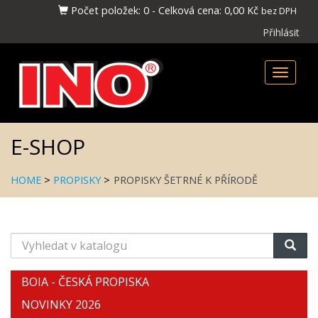
Počet položek:
0
-
Celková cena:
0,00 Kč
bez DPH
Přihlásit
Toggle
naviga
E-SHOP
HOME
>
PROPISKY
>
PROPISKY ŠETRNÉ K PŘÍRODĚ
Vyhledat
v
katalogu
BOIA - ČESKÁ PROPISKA
NOVINKY 2026