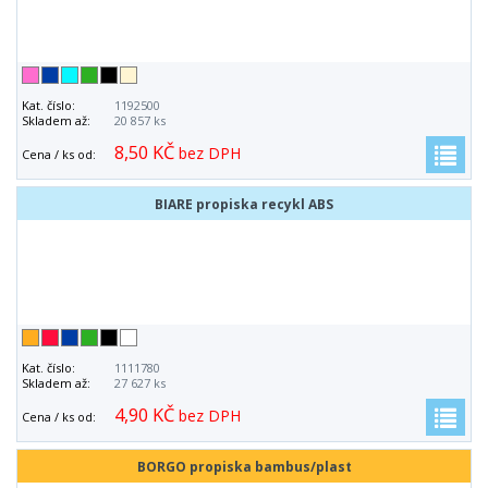
Kat. číslo:
1192500
Skladem až:
20 857 ks
8,50 KČ
bez DPH
Cena / ks od:
BIARE propiska recykl ABS
Kat. číslo:
1111780
Skladem až:
27 627 ks
4,90 KČ
bez DPH
Cena / ks od:
BORGO propiska bambus/plast