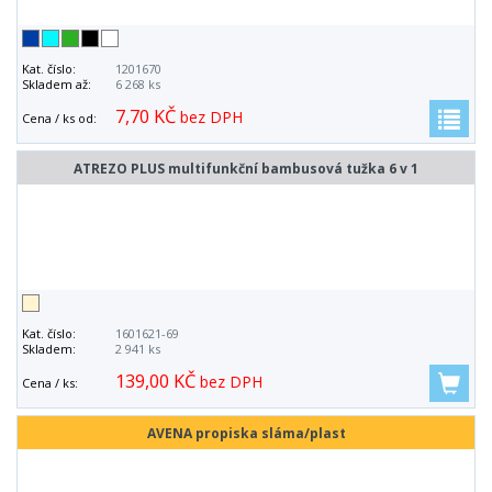
Kat. číslo:
1201670
Skladem až:
6 268 ks
7,70 KČ
bez DPH
Cena / ks od:
ATREZO PLUS multifunkční bambusová tužka 6 v 1
Kat. číslo:
1601621-69
Skladem:
2 941 ks
139,00 KČ
bez DPH
Cena / ks:
AVENA propiska sláma/plast