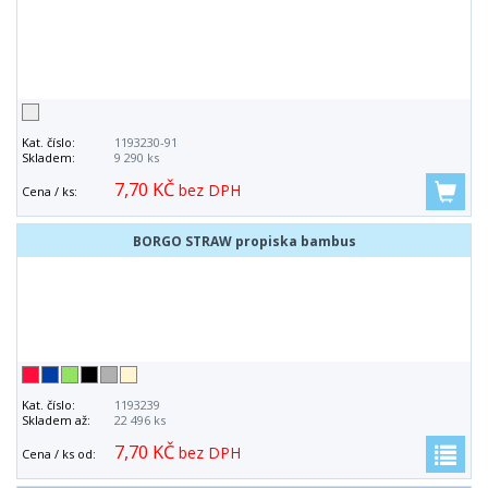
Kat. číslo:
1193230-91
Skladem:
9 290 ks
7,70 KČ
bez DPH
Cena / ks:
BORGO STRAW propiska bambus
Kat. číslo:
1193239
Skladem až:
22 496 ks
7,70 KČ
bez DPH
Cena / ks od: