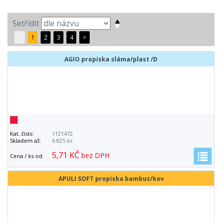
Setřídit
<
1
2
3
4
>
AGIO propiska sláma/plast /D
Kat. číslo:
1121472
Skladem až:
6 825 ks
5,71 KČ
bez DPH
Cena / ks od:
APULI SOFT propiska bambus/kov