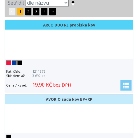
Setřídit
<
1
2
3
4
>
ARCO DUO RE propiska kov
Kat. číslo:
1211375
Skladem až:
3 692 ks
19,90 KČ
bez DPH
Cena / ks od:
AVORIO sada kov BP+RP