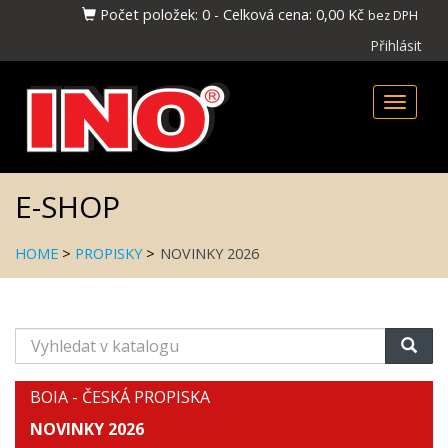
Počet položek:
0
-
Celková cena:
0,00 Kč
bez DPH
Přihlásit
Toggle
naviga
E-SHOP
HOME
>
PROPISKY
>
NOVINKY 2026
Vyhledat
v
katalogu
BOIA - ČESKÁ PROPISKA
NOVINKY 2026