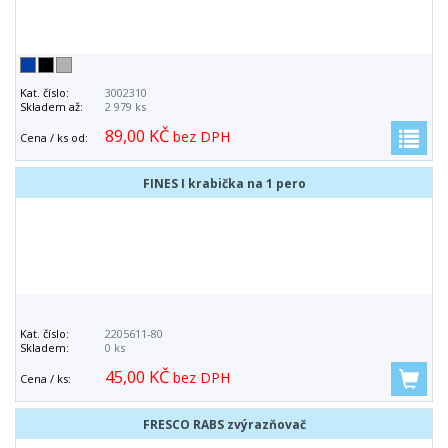
Kat. číslo:
3002310
Skladem až:
2 979 ks
89,00 KČ
bez DPH
Cena / ks od:
FINES I krabička na 1 pero
Kat. číslo:
2205611-80
Skladem:
0 ks
45,00 KČ
bez DPH
Cena / ks:
FRESCO RABS zvýrazňovač