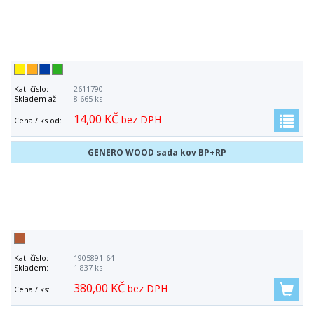
Kat. číslo:
2611790
Skladem až:
8 665 ks
14,00 KČ
bez DPH
Cena / ks od:
GENERO WOOD sada kov BP+RP
Kat. číslo:
1905891-64
Skladem:
1 837 ks
380,00 KČ
bez DPH
Cena / ks: