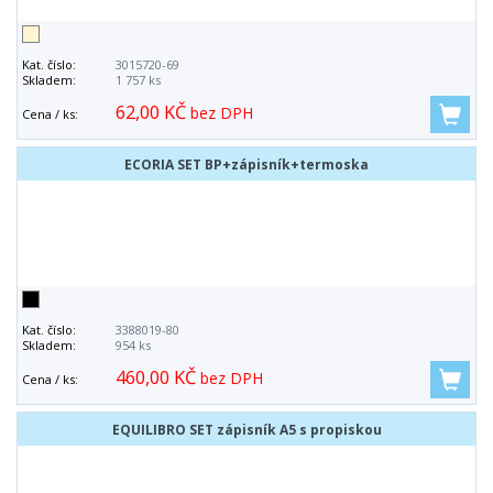
Kat. číslo:
3015720-69
Skladem:
1 757 ks
62,00 KČ
bez DPH
Cena / ks:
ECORIA SET BP+zápisník+termoska
Kat. číslo:
3388019-80
Skladem:
954 ks
460,00 KČ
bez DPH
Cena / ks:
EQUILIBRO SET zápisník A5 s propiskou