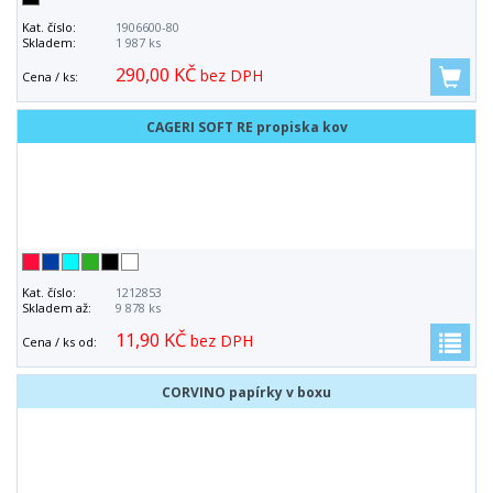
Kat. číslo:
1906600-80
Skladem:
1 987 ks
290,00 KČ
bez DPH
Cena / ks:
CAGERI SOFT RE propiska kov
Kat. číslo:
1212853
Skladem až:
9 878 ks
11,90 KČ
bez DPH
Cena / ks od:
CORVINO papírky v boxu