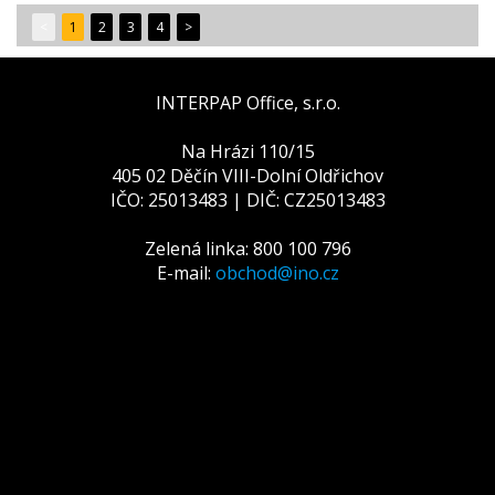
<
1
2
3
4
>
INTERPAP Office, s.r.o.
Na Hrázi 110/15
405 02 Děčín VIII-Dolní Oldřichov
IČO: 25013483 | DIČ: CZ25013483
Zelená linka: 800 100 796
E-mail:
obchod@ino.cz
Tato webová stránka používá
cookies
Na zlepšení našich služeb používáme cookies. Přečtěte
si informace o tom, jak používáme cookies a jak je
můžete odmítnout nastavením svého prohlížeče.