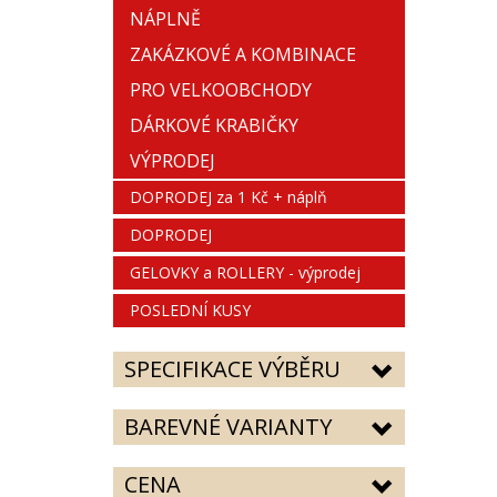
NÁPLNĚ
ZAKÁZKOVÉ A KOMBINACE
PRO VELKOOBCHODY
DÁRKOVÉ KRABIČKY
VÝPRODEJ
DOPRODEJ za 1 Kč + náplň
DOPRODEJ
GELOVKY a ROLLERY - výprodej
POSLEDNÍ KUSY
SPECIFIKACE VÝBĚRU
BAREVNÉ VARIANTY
CENA