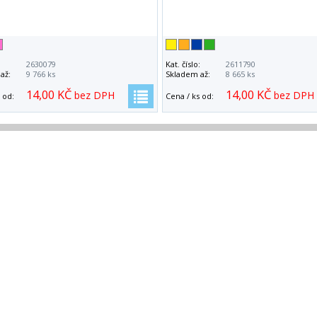
:
2630079
Kat. číslo:
2611790
až:
9 766 ks
Skladem až:
8 665 ks
14,00 KČ
14,00 KČ
bez DPH
bez DPH
 od:
Cena / ks od: