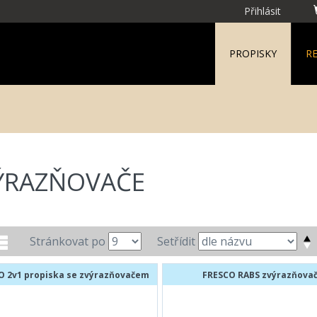
Přihlásit
PROPISKY
R
ÝRAZŇOVAČE
Stránkovat po
Setřídit
O 2v1 propiska se zvýrazňovačem
FRESCO RABS zvýrazňova