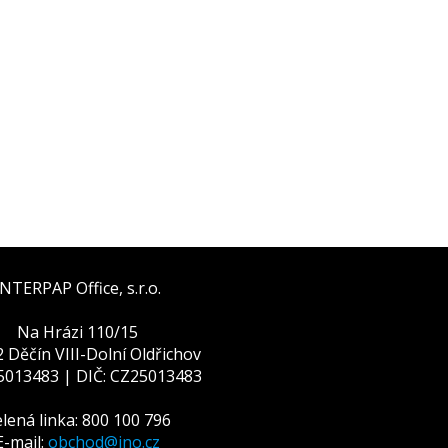
INTERPAP Office, s.r.o.
Na Hrázi 110/15
 Děčín VIII-Dolní Oldřichov
25013483 | DIČ: CZ25013483
lená linka: 800 100 796
E-mail:
obchod@ino.cz