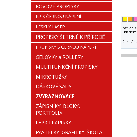
KOVOVÉ PROPISKY
KP S ČERNOU NÁPLNÍ
LESKLÝ LASER
Kat. číslo
Skladem 
PROPISKY ŠETRNÉ K PŘÍRODĚ
Cena / ks
PROPISKY S ČERNOU NÁPLNÍ
GELOVKY a ROLLERY
MULTIFUNKČNÍ PROPISKY
MIKROTUŽKY
DÁRKOVÉ SADY
ZVÝRAZŇOVAČE
ZÁPISNÍKY, BLOKY,
PORTFOLIA
LEPICÍ PAPÍRKY
PASTELKY, GRAFITKY, ŠKOLA