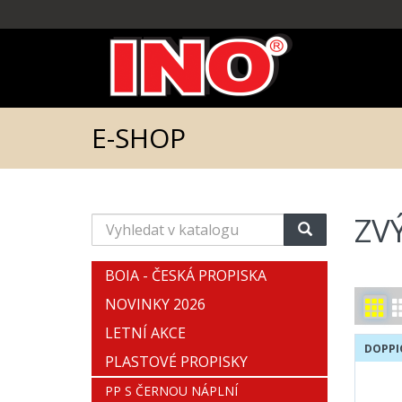
E-SHOP
ZV
Vyhledat
v
katalogu
BOIA - ČESKÁ PROPISKA
NOVINKY 2026
LETNÍ AKCE
DOPPI
PLASTOVÉ PROPISKY
PP S ČERNOU NÁPLNÍ