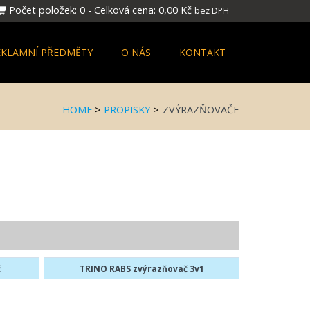
Počet položek:
0
-
Celková cena:
0,00 Kč
bez DPH
EKLAMNÍ PŘEDMĚTY
O NÁS
KONTAKT
HOME
>
PROPISKY
>
ZVÝRAZŇOVAČE
č
TRINO RABS zvýrazňovač 3v1