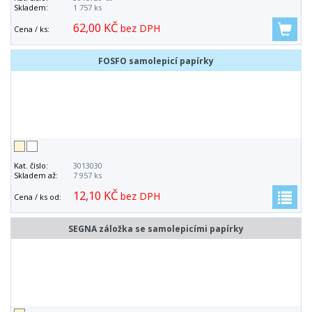
Skladem:
1 757 ks
62,00 KČ
bez DPH
Cena / ks:
FOSFO samolepicí papírky
Kat. číslo:
3013030
Skladem až:
7 957 ks
12,10 KČ
bez DPH
Cena / ks od:
SEGNA záložka se samolepicími papírky