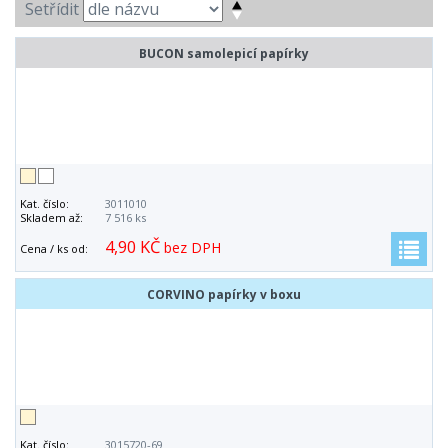
Setřídit
BUCON samolepicí papírky
Kat. číslo:
3011010
Skladem až:
7 516 ks
4,90 KČ
bez DPH
Cena / ks od:
CORVINO papírky v boxu
Kat. číslo:
3015720-69