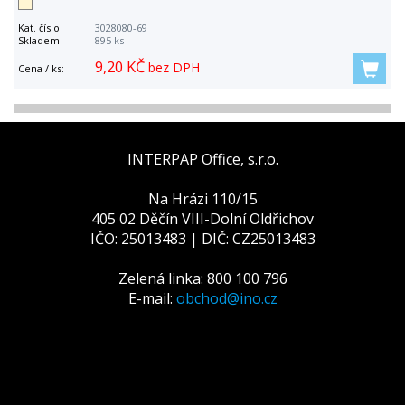
Kat. číslo:
3028080-69
Skladem:
895 ks
9,20 KČ
bez DPH
Cena / ks:
INTERPAP Office, s.r.o.
Na Hrázi 110/15
405 02 Děčín VIII-Dolní Oldřichov
IČO: 25013483 | DIČ: CZ25013483
Zelená linka: 800 100 796
E-mail:
obchod@ino.cz
Tato webová stránka používá
cookies