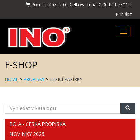
Počet položek:
0
-
Celková cena:
0,00 Kč
bez DPH
Přihlásit
Toggle
naviga
E-SHOP
HOME
>
PROPISKY
>
LEPICÍ PAPÍRKY
Vyhledat
v
katalogu
BOIA - ČESKÁ PROPISKA
NOVINKY 2026