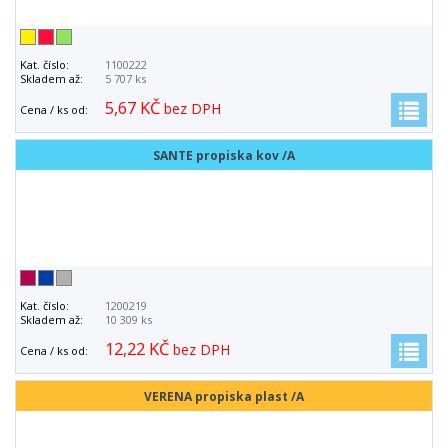
Kat. číslo:
1100222
Skladem až:
5 707 ks
5,67 KČ
bez DPH
Cena / ks od:
SANTE propiska kov /A
Kat. číslo:
1200219
Skladem až:
10 309 ks
12,22 KČ
bez DPH
Cena / ks od:
VERENA propiska plast /A