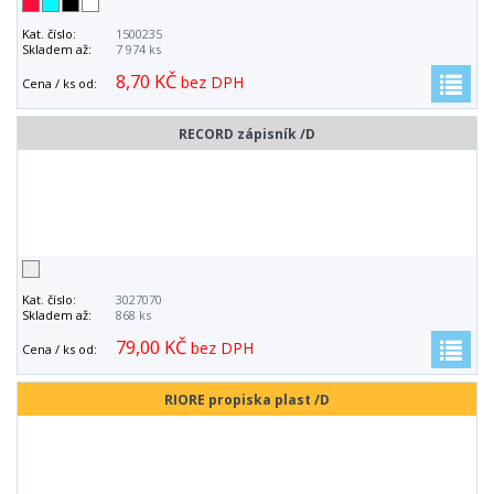
Kat. číslo:
1500235
Skladem až:
7 974 ks
8,70 KČ
bez DPH
Cena / ks od:
RECORD zápisník /D
Kat. číslo:
3027070
Skladem až:
868 ks
79,00 KČ
bez DPH
Cena / ks od:
RIORE propiska plast /D