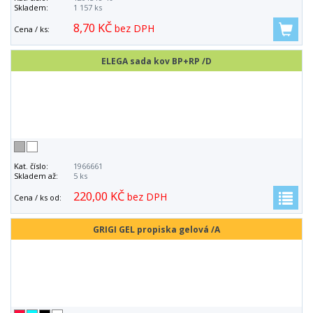
Skladem:
1 157 ks
8,70 KČ
bez DPH
Cena / ks:
ELEGA sada kov BP+RP /D
Kat. číslo:
1966661
Skladem až:
5 ks
220,00 KČ
bez DPH
Cena / ks od:
GRIGI GEL propiska gelová /A