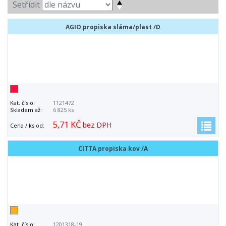
Setřídit
AGIO propiska sláma/plast /D
Kat. číslo:
1121472
Skladem až:
6 825 ks
5,71 KČ
bez DPH
Cena / ks od:
CITTA propiska kov /A
Kat. číslo:
1201318-19