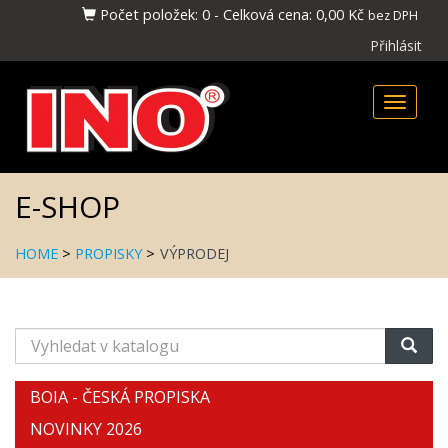
Počet položek:
0
-
Celková cena:
0,00 Kč
bez DPH
Přihlásit
Toggle
naviga
E-SHOP
HOME
>
PROPISKY
>
VÝPRODEJ
Vyhledat
v
katalogu
BOIA - ČESKÁ PROPISKA
NOVINKY 2026