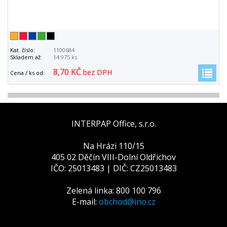
Kat. číslo:
1100684
Skladem až:
14 975 ks
8,70 KČ
bez DPH
Cena / ks od:
INTERPAP Office, s.r.o.
Na Hrázi 110/15
405 02 Děčín VIII-Dolní Oldřichov
IČO: 25013483 | DIČ: CZ25013483
Zelená linka: 800 100 796
E-mail:
obchod@ino.cz