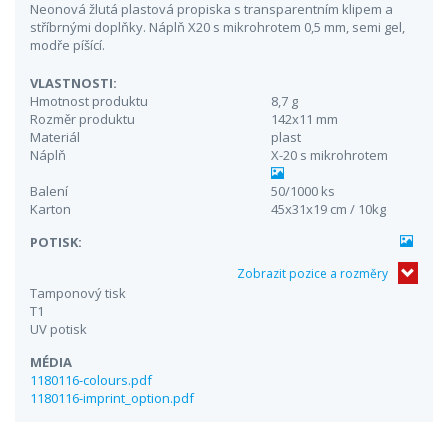
Neonová žlutá plastová propiska s transparentním klipem a
stříbrnými doplňky. Náplň X20 s mikrohrotem 0,5 mm, semi gel,
modře píšící.
VLASTNOSTI:
Hmotnost produktu
8,7 g
Rozměr produktu
142x11 mm
Materiál
plast
Náplň
X-20 s mikrohrotem
Balení
50/1000 ks
Karton
45x31x19 cm / 10kg
POTISK:
Zobrazit pozice a rozměry
Tamponový tisk
T1
UV potisk
MÉDIA
1180116-colours.pdf
1180116-imprint_option.pdf