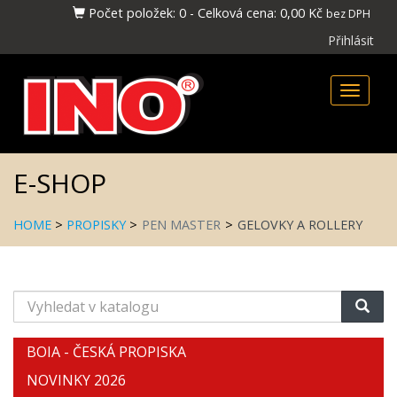
Počet položek:
0
-
Celková cena:
0,00 Kč
bez DPH
Přihlásit
Toggle
naviga
E-SHOP
HOME
>
PROPISKY
>
PEN MASTER
>
GELOVKY A ROLLERY
Vyhledat
v
katalogu
BOIA - ČESKÁ PROPISKA
NOVINKY 2026