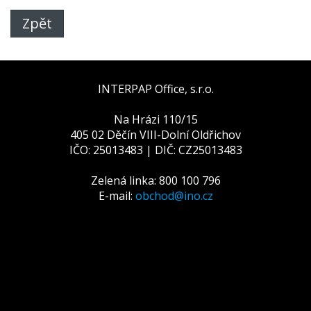
Zpět
INTERPAP Office, s.r.o.
Na Hrázi 110/15
405 02 Děčín VIII-Dolní Oldřichov
IČO: 25013483 | DIČ: CZ25013483
Zelená linka: 800 100 796
E-mail:
obchod@ino.cz
Tato webová stránka používá
cookies
Na zlepšení našich služeb používáme cookies. Přečtěte
si informace o tom, jak používáme cookies a jak je