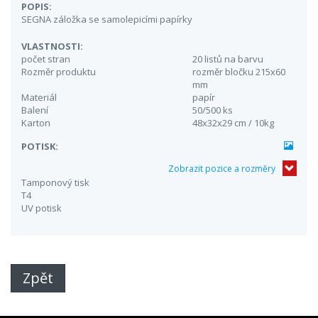
POPIS:
SEGNA záložka se samolepicími papírky
VLASTNOSTI:
počet stran
20 listů na barvu
Rozměr produktu
rozměr bločku 215x60
mm
Materiál
papír
Balení
50/500 ks
Karton
48x32x29 cm / 10kg
POTISK:
Zobrazit pozice a rozměry
Tamponový tisk
T4
UV potisk
Zpět