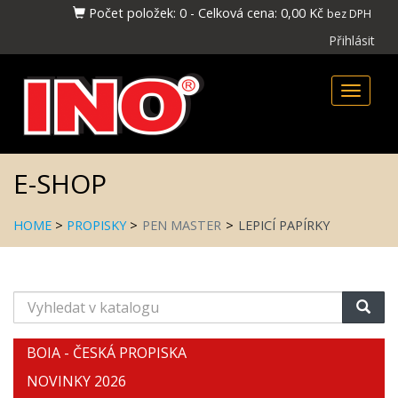
Počet položek:
0
-
Celková cena:
0,00 Kč
bez DPH
Přihlásit
Toggle
naviga
E-SHOP
HOME
>
PROPISKY
>
PEN MASTER
>
LEPICÍ PAPÍRKY
Vyhledat
v
katalogu
BOIA - ČESKÁ PROPISKA
NOVINKY 2026