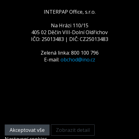
INTERPAP Office, s.r.o.
Na Hrázi 110/15
405 02 Děčín VIII-Dolní Oldřichov
IČO: 25013483 | DIČ: CZ25013483
Zelená linka: 800 100 796
E-mail:
obchod@ino.cz
Tato webová stránka používá
cookies
Na zlepšení našich služeb používáme cookies. Přečtěte
si informace o tom, jak používáme cookies a jak je
můžete odmítnout nastavením svého prohlížeče.
Akceptovat vše
Zobrazit detail