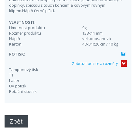
doplňky, špičkou s touch koncem a kovovým rovným
klipem.Náplň černě píšící.
VLASTNOSTI:
Hmotnost produktu
9g
Rozměr produktu
138x11 mm
Náplň
velkoobsahová
Karton
48x31x20 cm / 10 kg
POTISK:
Zobrazit pozice a rozměry
Tamponový tisk
T1
Laser
UV potisk
Rotační sítotisk
Zpět