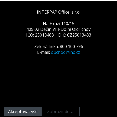
INTERPAP Office, s.r.o.
Na Hrázi 110/15
405 02 Děčín VIII-Dolní Oldřichov
IČO: 25013483 | DIČ: CZ25013483
Zelená linka: 800 100 796
E-mail:
obchod@ino.cz
Tato webová stránka používá
cookies
Na zlepšení našich služeb používáme cookies. Přečtěte
si informace o tom, jak používáme cookies a jak je
můžete odmítnout nastavením svého prohlížeče.
Akceptovat vše
Zobrazit detail