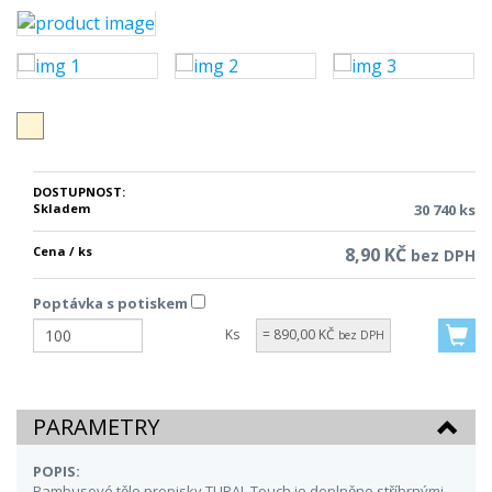
DOSTUPNOST:
Skladem
30 740 ks
Cena / ks
8,90 KČ
bez DPH
Poptávka s potiskem
Ks
= 890,00 KČ
bez DPH
PARAMETRY
POPIS:
Bambusové tělo propisky TURAL Touch je doplněno stříbrnými