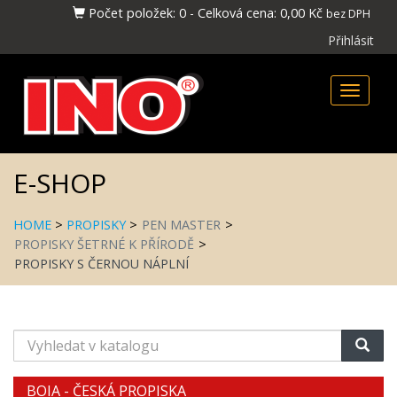
Počet položek:
0
-
Celková cena:
0,00 Kč
bez DPH
Přihlásit
Toggle
naviga
E-SHOP
HOME
>
PROPISKY
>
PEN MASTER
>
PROPISKY ŠETRNÉ K PŘÍRODĚ
>
PROPISKY S ČERNOU NÁPLNÍ
Vyhledat
v
katalogu
BOIA - ČESKÁ PROPISKA