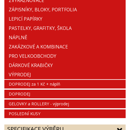
ZVÝRAZŇOVAČE
ZÁPISNÍKY, BLOKY, PORTFOLIA
LEPICÍ PAPÍRKY
PASTELKY, GRAFITKY, ŠKOLA
NÁPLNĚ
ZAKÁZKOVÉ A KOMBINACE
PRO VELKOOBCHODY
DÁRKOVÉ KRABIČKY
VÝPRODEJ
DOPRODEJ za 1 Kč + náplň
DOPRODEJ
GELOVKY a ROLLERY - výprodej
POSLEDNÍ KUSY
SPECIFIKACE VÝBĚRU