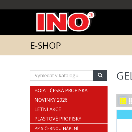
E-SHOP
GE
Vyhledat
v
katalogu
BOIA - ČESKÁ PROPISKA
NOVINKY 2026
LETNÍ AKCE
PLASTOVÉ PROPISKY
PP S ČERNOU NÁPLNÍ