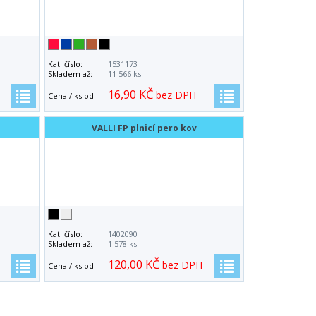
Kat. číslo:
1531173
Skladem až:
11 566 ks
16,90 KČ
bez DPH
Cena / ks od:
VALLI FP plnicí pero kov
Kat. číslo:
1402090
Skladem až:
1 578 ks
120,00 KČ
bez DPH
Cena / ks od: