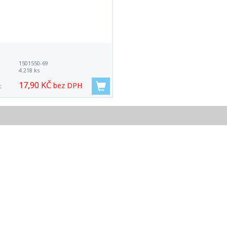
:
1501550-69
:
4 218 ks
17,90 KČ
bez DPH
: