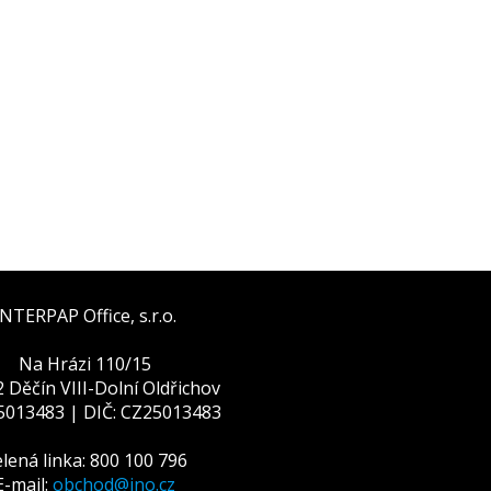
INTERPAP Office, s.r.o.
Na Hrázi 110/15
 Děčín VIII-Dolní Oldřichov
25013483 | DIČ: CZ25013483
lená linka: 800 100 796
E-mail:
obchod@ino.cz