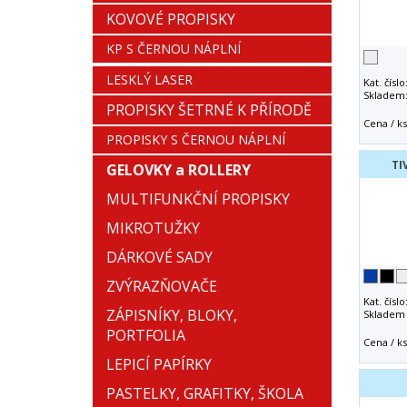
KOVOVÉ PROPISKY
KP S ČERNOU NÁPLNÍ
LESKLÝ LASER
Kat. číslo
Skladem
PROPISKY ŠETRNÉ K PŘÍRODĚ
Cena / ks
PROPISKY S ČERNOU NÁPLNÍ
TI
GELOVKY a ROLLERY
MULTIFUNKČNÍ PROPISKY
MIKROTUŽKY
DÁRKOVÉ SADY
ZVÝRAZŇOVAČE
Kat. číslo
ZÁPISNÍKY, BLOKY,
Skladem 
PORTFOLIA
Cena / ks
LEPICÍ PAPÍRKY
PASTELKY, GRAFITKY, ŠKOLA