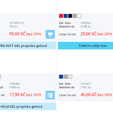
:
1313001-91
Kat. číslo:
1303003
:
350 ks
Skladem až:
4 348 ks
99,00 KČ
29,00 KČ
bez DPH
bez DPH
:
Cena / ks od:
VRA SOFT GEL propiska gelová
TORICO roller kov
:
1530400
Kat. číslo:
1321027
až:
6 806 ks
Skladem až:
7 632 ks
17,90 KČ
45,00 KČ
bez DPH
bez DPH
 od:
Cena / ks od:
VELIA GEL propiska gelová