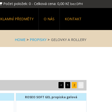
Počet položek:
0
-
Celková cena:
0,00 Kč
bez DPH
EKLAMNÍ PŘEDMĚTY
O NÁS
KONTAKT
HOME
>
PROPISKY
>
GELOVKY A ROLLERY
<
1
2
>
ROSEO SOFT GEL propiska gelová