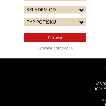
SKLADEM OD
TYP POTISKU
Filtrovat
Vybrané položky: 16
405 02
IČO: 
Ze