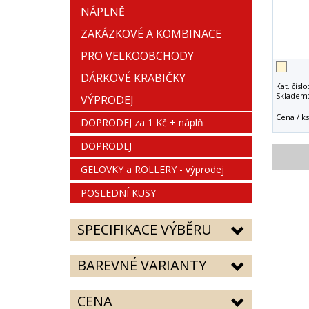
NÁPLNĚ
ZAKÁZKOVÉ A KOMBINACE
PRO VELKOOBCHODY
DÁRKOVÉ KRABIČKY
Kat. číslo
Skladem
VÝPRODEJ
Cena / ks
DOPRODEJ za 1 Kč + náplň
DOPRODEJ
GELOVKY a ROLLERY - výprodej
POSLEDNÍ KUSY
SPECIFIKACE VÝBĚRU
BAREVNÉ VARIANTY
CENA