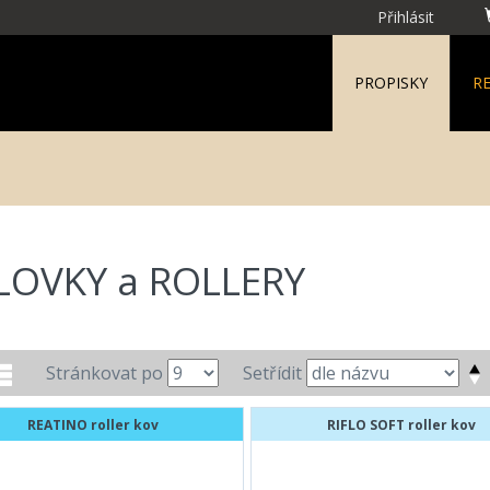
Přihlásit
PROPISKY
R
LOVKY a ROLLERY
Stránkovat po
Setřídit
REATINO roller kov
RIFLO SOFT roller kov