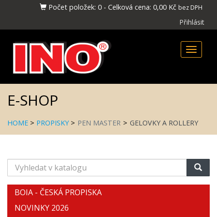
Počet položek:
0
-
Celková cena:
0,00 Kč
bez DPH
Přihlásit
Toggle
naviga
E-SHOP
HOME
>
PROPISKY
>
PEN MASTER
>
GELOVKY A ROLLERY
Vyhledat
v
katalogu
BOIA - ČESKÁ PROPISKA
NOVINKY 2026