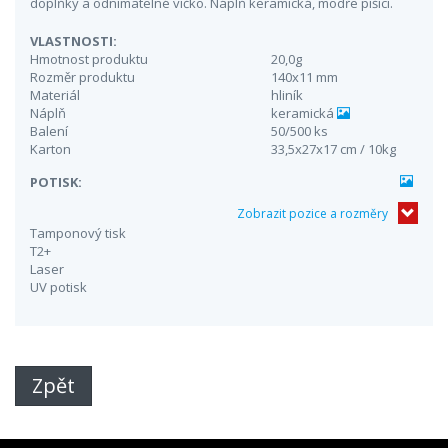
doplňky a odnímatelné víčko. Náplň keramická, modře píšící.
VLASTNOSTI:
Hmotnost produktu
20,0g
Rozměr produktu
140x11 mm
Materiál
hliník
Náplň
keramická
Balení
50/500 ks
Karton
33,5x27x17 cm / 10kg
POTISK:
Zobrazit pozice a rozměry
Tamponový tisk
T2+
Laser
UV potisk
Zpět