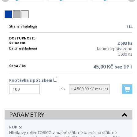
Strana v katalogu
114
DOSTUPNOST:
Skladem
2 593 ks
Další naskladnění
datum nepotvrzeno
5000 Ks
Cena / ks
45,00 KČ
bez DPH
Poptávka s potiskem
Ks
= 4 500,00 KČ
bez DPH
PARAMETRY
POPIS:
Hliníkový roller TORICO v matně stříbrné barvě má stříbrné