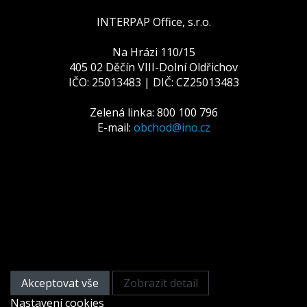
INTERPAP Office, s.r.o.
Na Hrázi 110/15
405 02 Děčín VIII-Dolní Oldřichov
IČO: 25013483 | DIČ: CZ25013483
Zelená linka: 800 100 796
E-mail:
obchod@ino.cz
Tato webová stránka používá
cookies
Na zlepšení našich služeb používáme cookies. Přečtěte
si informace o tom, jak používáme cookies a jak je
můžete odmítnout nastavením svého prohlížeče.
Akceptovat vše
Zobrazit detail
Nastavení cookies