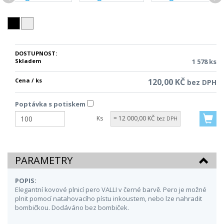
DOSTUPNOST:
Skladem
1 578 ks
Cena / ks
120,00 KČ
bez DPH
Poptávka s potiskem
Ks
= 12 000,00 KČ
bez DPH
PARAMETRY
POPIS:
Elegantní kovové plnicí pero VALLI v černé barvě. Pero je možné
plnit pomocí natahovacího pístu inkoustem, nebo lze nahradit
bombičkou. Dodáváno bez bombiček.