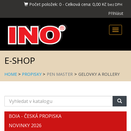
Počet položek:
0
-
Celková cena:
0,00 Kč
bez DPH
Přihlásit
Toggle
naviga
E-SHOP
HOME
>
PROPISKY
>
PEN MASTER
>
GELOVKY A ROLLERY
Vyhledat
v
katalogu
BOIA - ČESKÁ PROPISKA
NOVINKY 2026