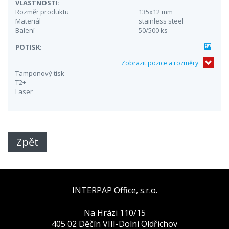
VLASTNOSTI:
Rozměr produktu
135x12 mm
Materiál
stainless steel
Balení
50/500 ks
POTISK:
Zobrazit pozice a rozměry
Tamponový tisk
T2+
Laser
Zpět
INTERPAP Office, s.r.o.
Na Hrázi 110/15
405 02 Děčín VIII-Dolní Oldřichov