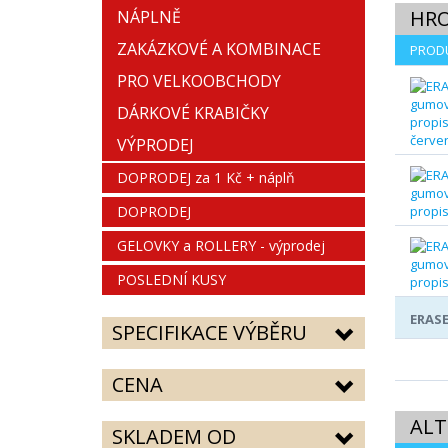
HR
NÁPLNĚ
ZAKÁZKOVÉ A KOMBINACE
PROD
PRO VELKOOBCHODY
DÁRKOVÉ KRABIČKY
VÝPRODEJ
DOPRODEJ za 1 Kč + náplň
DOPRODEJ
GELOVKY a ROLLERY - výprodej
POSLEDNÍ KUSY
ERASE
SPECIFIKACE VÝBĚRU
CENA
ALT
SKLADEM OD