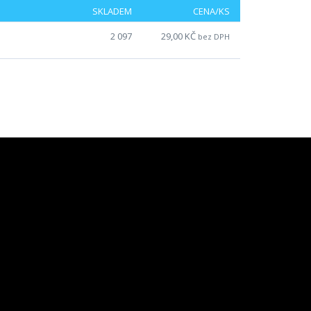
SKLADEM
CENA/KS
2 097
29,00 KČ
bez DPH