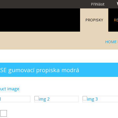
Přihlásit
PROPISKY
R
HOME
SE gumovací propiska modrá