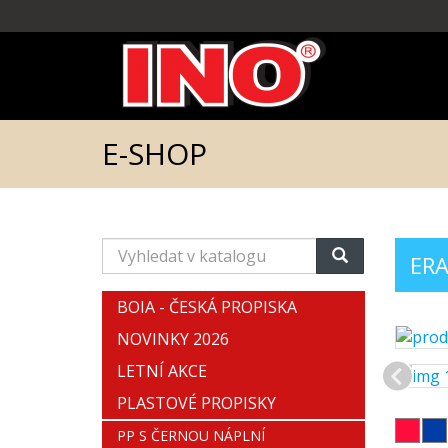
E-SHOP
Vyhledat
ERA
v
katalogu
BOIA - ČESKÁ PROPISKA
NOVINKY 2026
LETNÍ AKCE
PLASTOVÉ PROPISKY
PP S ČERNOU NÁPLNÍ