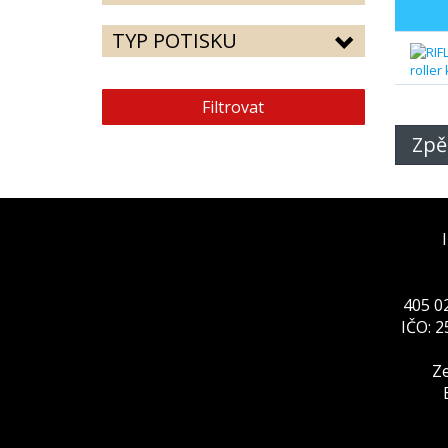
TYP POTISKU
Filtrovat
Zpě
405 02
IČO: 
Ze