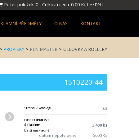
Počet položek:
0
-
Celková cena:
0,00 Kč
bez DPH
EKLAMNÍ PŘEDMĚTY
O NÁS
KONTAKT
>
PROPISKY
>
PEN MASTER
>
GELOVKY A ROLLERY
1510220-44
Strana v katalogu
63
DOSTUPNOST:
Skladem
3 400 ks
Další naskladnění
datum nepotvrzeno
5000 Ks