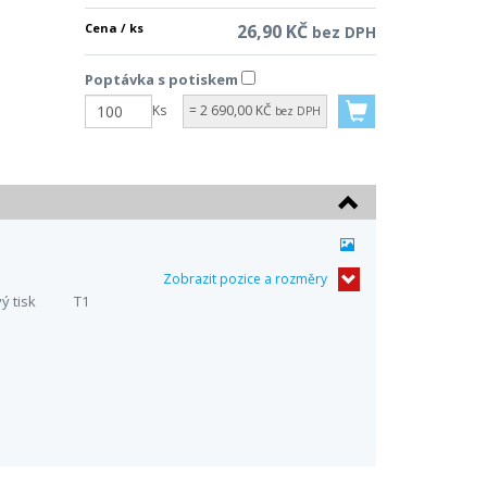
Cena / ks
26,90 KČ
bez DPH
Poptávka s potiskem
Ks
= 2 690,00 KČ
bez DPH
Zobrazit pozice a rozměry
 tisk
T1