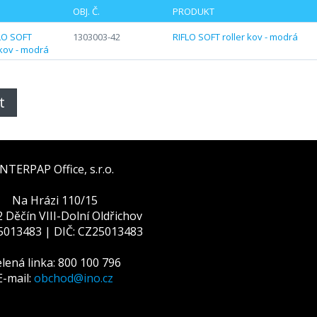
OBJ. Č.
PRODUKT
1303003-42
RIFLO SOFT roller kov - modrá
t
INTERPAP Office, s.r.o.
Na Hrázi 110/15
 Děčín VIII-Dolní Oldřichov
25013483 | DIČ: CZ25013483
lená linka: 800 100 796
E-mail:
obchod@ino.cz