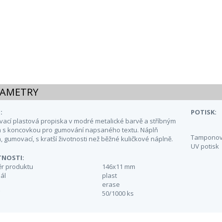
AMETRY
:
POTISK:
ací plastová propiska v modré metalické barvě a stříbným
m s koncovkou pro gumování napsaného textu. Náplň
Tamponový
 gumovací, s kratší životnosti než běžné kuličkové náplně.
UV potisk
TNOSTI:
r produktu
146x11 mm
ál
plast
erase
50/1000 ks