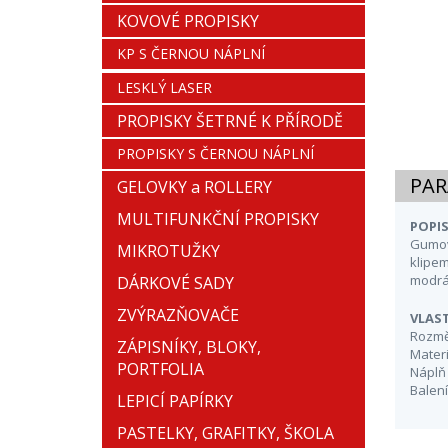
KOVOVÉ PROPISKY
KP S ČERNOU NÁPLNÍ
LESKLÝ LASER
PROPISKY ŠETRNÉ K PŘÍRODĚ
PROPISKY S ČERNOU NÁPLNÍ
PAR
GELOVKY a ROLLERY
MULTIFUNKČNÍ PROPISKY
POPIS
Gumov
MIKROTUŽKY
klipe
modrá,
DÁRKOVÉ SADY
ZVÝRAZŇOVAČE
VLAS
Rozmě
ZÁPISNÍKY, BLOKY,
Materi
PORTFOLIA
Náplň
Balení
LEPICÍ PAPÍRKY
PASTELKY, GRAFITKY, ŠKOLA