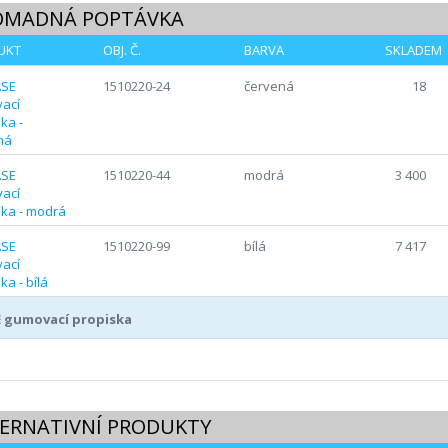
OMADNÁ POPTÁVKA
UKT
OBJ. Č.
BARVA
SKLADEM
1510220-24
červená
18
1510220-44
modrá
3 400
1510220-99
bílá
7 417
 gumovací propiska
ERNATIVNÍ PRODUKTY