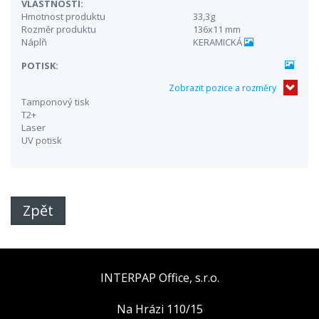
VLASTNOSTI:
Hmotnost produktu
33,3g
Rozměr produktu
136x11 mm
Náplň
KERAMICKÁ
POTISK:
Zobrazit pozice a rozměry
Tamponový tisk
T2+
Laser
UV potisk
Zpět
INTERPAP Office, s.r.o.
Na Hrázi 110/15