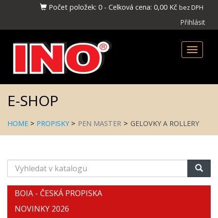
Počet položek:
0
-
Celková cena:
0,00 Kč
bez DPH
Přihlásit
Toggle
naviga
E-SHOP
HOME
>
PROPISKY
>
PEN MASTER
>
GELOVKY A ROLLERY
Vyhledat
v
katalogu
BOIA - ČESKÁ PROPISKA
NOVINKY 2026