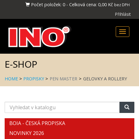
Počet položek:
0
-
Celková cena:
0,00 Kč
bez DPH
Přihlásit
Toggle
naviga
E-SHOP
HOME
>
PROPISKY
>
PEN MASTER
>
GELOVKY A ROLLERY
Vyhledat
v
katalogu
BOIA - ČESKÁ PROPISKA
NOVINKY 2026