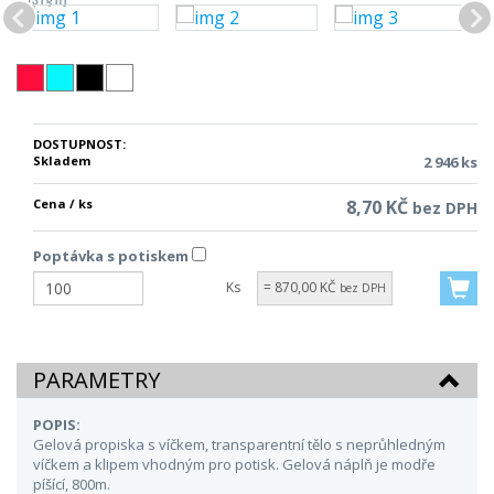
DOSTUPNOST:
Skladem
2 946 ks
Cena / ks
8,70 KČ
bez DPH
Poptávka s potiskem
Ks
= 870,00 KČ
bez DPH
PARAMETRY
POPIS:
Gelová propiska s víčkem, transparentní tělo s neprůhledným
víčkem a klipem vhodným pro potisk. Gelová náplň je modře
píšící, 800m.