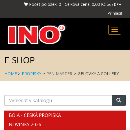
Počet položek:
0
-
Celková cena:
0,00 Kč
bez DPH
Přihlásit
Toggle
naviga
E-SHOP
HOME
>
PROPISKY
>
PEN MASTER
>
GELOVKY A ROLLERY
Vyhledat
v
katalogu
BOIA - ČESKÁ PROPISKA
NOVINKY 2026