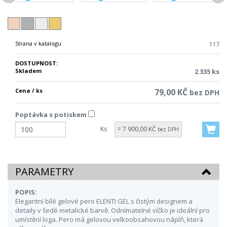
Strana v katalogu
117
DOSTUPNOST:
Skladem
2 335 ks
Cena / ks
79,00 KČ
bez DPH
Poptávka s potiskem
Ks
= 7 900,00 KČ
bez DPH
PARAMETRY
POPIS:
Elegantní bílé gelové pero ELENTI GEL s čistým designem a
detaily v šedé metalické barvě. Odnímatelné víčko je ideální pro
umístění loga. Pero má gelovou velkoobsahovou náplň, která