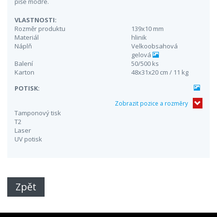
píše modře.
VLASTNOSTI:
Rozměr produktu
139x10 mm
Materiál
hlinik
Náplň
Velkoobsahová
gelová
Balení
50/500 ks
Karton
48x31x20 cm / 11 kg
POTISK:
Zobrazit pozice a rozměry
Tamponový tisk
T2
Laser
UV potisk
Zpět