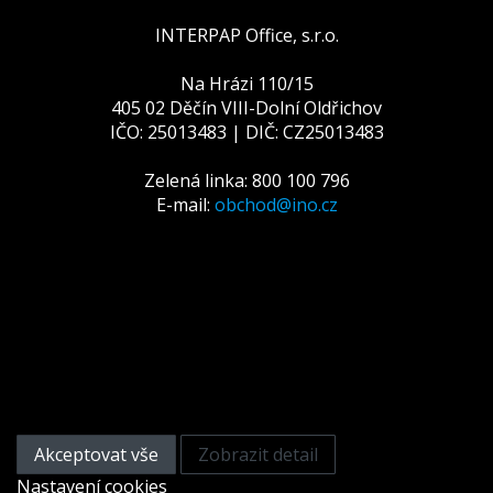
INTERPAP Office, s.r.o.
Na Hrázi 110/15
405 02 Děčín VIII-Dolní Oldřichov
IČO: 25013483 | DIČ: CZ25013483
Zelená linka: 800 100 796
E-mail:
obchod@ino.cz
Tato webová stránka používá
cookies
Na zlepšení našich služeb používáme cookies. Přečtěte
si informace o tom, jak používáme cookies a jak je
můžete odmítnout nastavením svého prohlížeče.
Akceptovat vše
Zobrazit detail
Nastavení cookies