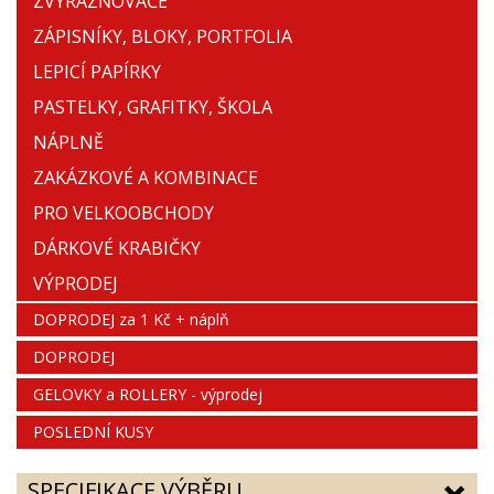
ZVÝRAZŇOVAČE
ZÁPISNÍKY, BLOKY, PORTFOLIA
LEPICÍ PAPÍRKY
PASTELKY, GRAFITKY, ŠKOLA
NÁPLNĚ
ZAKÁZKOVÉ A KOMBINACE
PRO VELKOOBCHODY
DÁRKOVÉ KRABIČKY
VÝPRODEJ
DOPRODEJ za 1 Kč + náplň
DOPRODEJ
GELOVKY a ROLLERY - výprodej
POSLEDNÍ KUSY
SPECIFIKACE VÝBĚRU