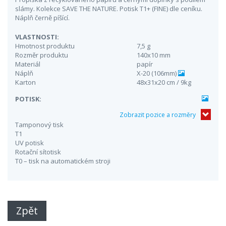
slámy. Kolekce SAVE THE NATURE. Potisk T1+ (FINE) dle ceníku.
Náplň černě píšící.
VLASTNOSTI:
Hmotnost produktu
7,5 g
Rozměr produktu
140x10 mm
Materiál
papír
Náplň
X-20 (106mm)
Karton
48x31x20 cm / 9kg
POTISK:
Zobrazit pozice a rozměry
Tamponový tisk
T1
UV potisk
Rotační sítotisk
T0 – tisk na automatickém stroji
Zpět