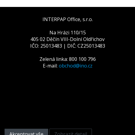
INTERPAP Office, s.r.o.
Na Hrázi 110/15
405 02 Děčín VIII-Dolní Oldřichov
IČO: 25013483 | DIČ: CZ25013483
Zelená linka: 800 100 796
E-mail:
obchod@ino.cz
Tato webová stránka používá
cookies
Na zlepšení našich služeb používáme cookies. Přečtěte
si informace o tom, jak používáme cookies a jak je
můžete odmítnout nastavením svého prohlížeče.
Akceptovat vše
Zobrazit detail