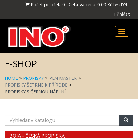
Počet položek:
0
-
Celková cena:
0,00 Kč
bez DPH
Přihlásit
Toggle
naviga
E-SHOP
HOME
>
PROPISKY
>
PEN MASTER
>
PROPISKY ŠETRNÉ K PŘÍRODĚ
>
PROPISKY S ČERNOU NÁPLNÍ
Vyhledat
v
katalogu
BOIA - ČESKÁ PROPISKA