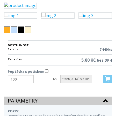
DOSTUPNOST:
Skladem
7 449 ks
Cena / ks
5,80 KČ
bez DPH
Poptávka s potiskem
Ks
= 580,00 KČ
bez DPH
PARAMETRY
POPIS:
Propiska z recyklovaného papíru a černými doplňky s podílem