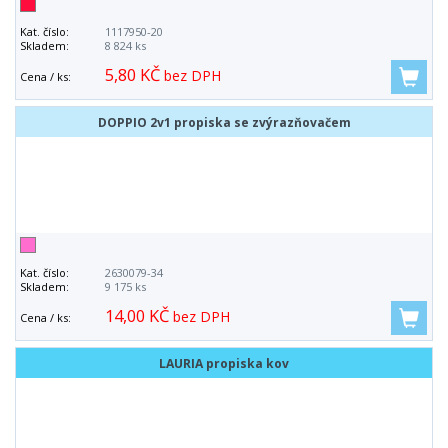
Kat. číslo:
1117950-20
Skladem:
8 824 ks
5,80 KČ
bez DPH
Cena / ks:
DOPPIO 2v1 propiska se zvýrazňovačem
Kat. číslo:
2630079-34
Skladem:
9 175 ks
14,00 KČ
bez DPH
Cena / ks:
LAURIA propiska kov