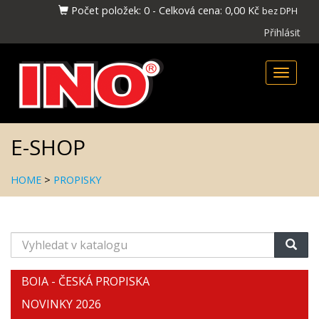
Počet položek:
0
-
Celková cena:
0,00 Kč
bez DPH
Přihlásit
Toggle
naviga
E-SHOP
HOME
>
PROPISKY
Vyhledat
v
katalogu
BOIA - ČESKÁ PROPISKA
NOVINKY 2026