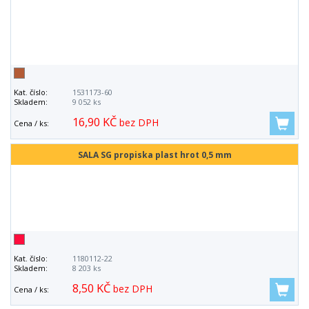
Kat. číslo:
1531173-60
Skladem:
9 052 ks
16,90 KČ
bez DPH
Cena / ks:
SALA SG propiska plast hrot 0,5 mm
Kat. číslo:
1180112-22
Skladem:
8 203 ks
8,50 KČ
bez DPH
Cena / ks: