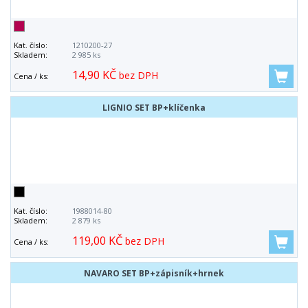
Kat. číslo:
1210200-27
Skladem:
2 985 ks
14,90 KČ
bez DPH
Cena / ks:
LIGNIO SET BP+klíčenka
Kat. číslo:
1988014-80
Skladem:
2 879 ks
119,00 KČ
bez DPH
Cena / ks:
NAVARO SET BP+zápisník+hrnek