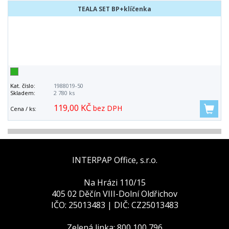
TEALA SET BP+klíčenka
Kat. číslo:
1988019-50
Skladem:
2 780 ks
119,00 KČ
bez DPH
Cena / ks:
INTERPAP Office, s.r.o.
Na Hrázi 110/15
405 02 Děčín VIII-Dolní Oldřichov
IČO: 25013483 | DIČ: CZ25013483
Zelená linka: 800 100 796