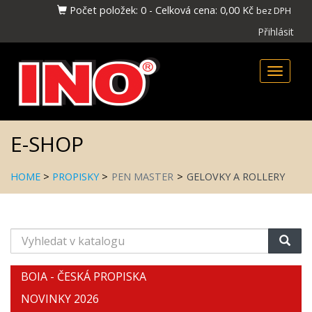
Počet položek:
0
-
Celková cena:
0,00 Kč
bez DPH
Přihlásit
Toggle
naviga
E-SHOP
HOME
>
PROPISKY
>
PEN MASTER
>
GELOVKY A ROLLERY
Vyhledat
v
katalogu
BOIA - ČESKÁ PROPISKA
NOVINKY 2026