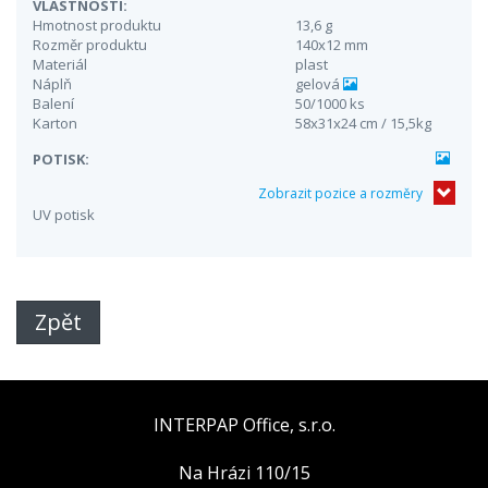
VLASTNOSTI:
Hmotnost produktu
13,6 g
Rozměr produktu
140x12 mm
Materiál
plast
Náplň
gelová
Balení
50/1000 ks
Karton
58x31x24 cm / 15,5kg
POTISK:
Zobrazit pozice a rozměry
UV potisk
Zpět
INTERPAP Office, s.r.o.
Na Hrázi 110/15