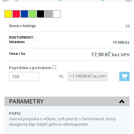
Strana v katalogu
58
DOSTUPNOST:
Skladem
10 668 ks
Cena / ks
17,90 KČ
bez DPH
Poptávka s potiskem
Ks
= 1 790,00 KČ
bez DPH
PARAMETRY
POPIS:
Gelová propiska s víčkem, soft povrch v černé barvě, černý
designový klip. Náplň gelová velkokapacitní.