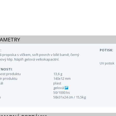
AMETRY
:
POTISK:
 propiska s víčkem, soft povrch v bílé barvě, černý
ový klip. Náplň gelová velkokapacitní.
UV potisk
TNOSTI:
ost produktu
13,6 g
r produktu
140x12 mm
ál
plast
gelová
50/1000 ks
n
58x31x24 cm / 15,5kg