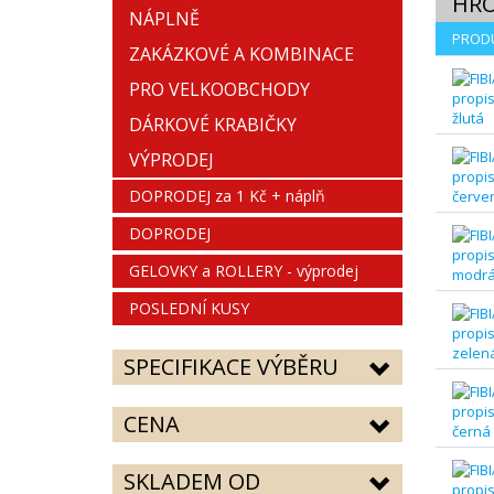
HR
NÁPLNĚ
PROD
ZAKÁZKOVÉ A KOMBINACE
PRO VELKOOBCHODY
DÁRKOVÉ KRABIČKY
VÝPRODEJ
DOPRODEJ za 1 Kč + náplň
DOPRODEJ
GELOVKY a ROLLERY - výprodej
POSLEDNÍ KUSY
SPECIFIKACE VÝBĚRU
CENA
SKLADEM OD