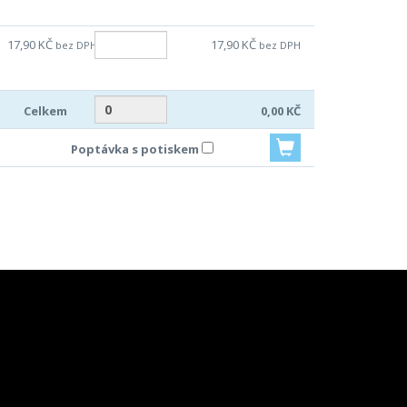
17,90 KČ
17,90 KČ
bez DPH
bez DPH
Celkem
0,00 KČ
Poptávka s potiskem