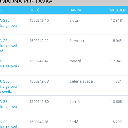
OMADNÁ POPTÁVKA
UKT
OBJ. Č.
BARVA
SKLADEM
1500242-10
žlutá
12 318
1500242-22
červená
8 045
1500242-42
modrá
17 945
1500242-58
zelená světlá
321
1500242-80
černá
10 668
1500242-85
šedá
5 237