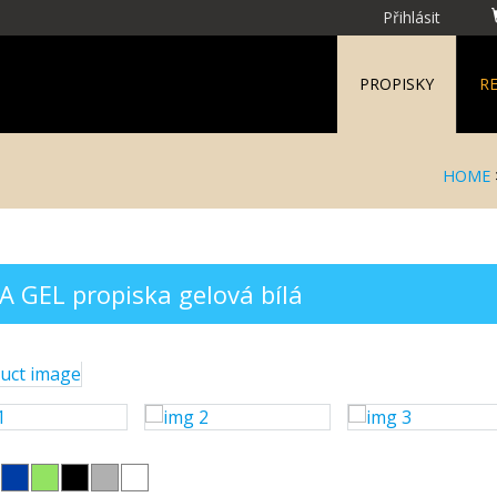
Přihlásit
PROPISKY
R
HOME
IA GEL propiska gelová bílá