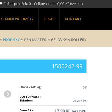
Počet položek:
0
-
Celková cena:
0,00 Kč
bez DPH
EKLAMNÍ PŘEDMĚTY
O NÁS
KONTAKT
>
PROPISKY
>
PEN MASTER
>
GELOVKY A ROLLERY
1500242-99
Strana v katalogu
58
DOSTUPNOST:
Skladem
21 232 ks
Cena / ks
17,90 KČ
bez DPH