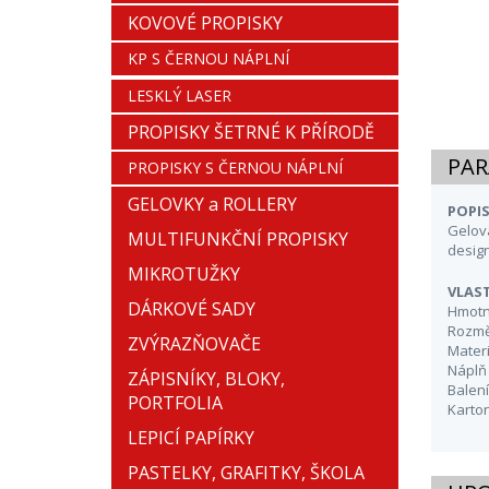
KOVOVÉ PROPISKY
KP S ČERNOU NÁPLNÍ
LESKLÝ LASER
PROPISKY ŠETRNÉ K PŘÍRODĚ
PAR
PROPISKY S ČERNOU NÁPLNÍ
GELOVKY a ROLLERY
POPIS
Gelová
MULTIFUNKČNÍ PROPISKY
design
MIKROTUŽKY
VLAS
DÁRKOVÉ SADY
Hmotn
Rozmě
ZVÝRAZŇOVAČE
Materi
Náplň
ZÁPISNÍKY, BLOKY,
Balení
PORTFOLIA
Karto
LEPICÍ PAPÍRKY
PASTELKY, GRAFITKY, ŠKOLA