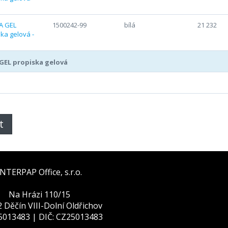
1500242-99
bílá
21 232
 GEL propiska gelová
t
INTERPAP Office, s.r.o.
Na Hrázi 110/15
 Děčín VIII-Dolní Oldřichov
25013483 | DIČ: CZ25013483