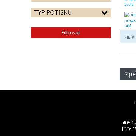
TYP POTISKU
Filtrovat
FIBIA
Zpě
405 02
IČO: 