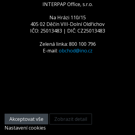
INTERPAP Office, s.r.o.
Na Hrázi 110/15
405 02 Děčín VIII-Dolní Oldřichov
IČO: 25013483 | DIČ: CZ25013483
Zelená linka: 800 100 796
E-mail:
obchod@ino.cz
Tato webová stránka používá
cookies
Na zlepšení našich služeb používáme cookies. Přečtěte
si informace o tom, jak používáme cookies a jak je
můžete odmítnout nastavením svého prohlížeče.
Akceptovat vše
Zobrazit detail
Nastavení cookies