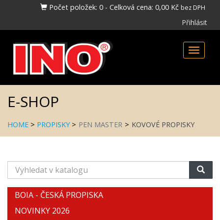
Počet položek:
0
-
Celková cena:
0,00 Kč
bez DPH
Přihlásit
Toggle
naviga
E-SHOP
HOME
>
PROPISKY
>
PEN MASTER
>
KOVOVÉ PROPISKY
Vyhledat
v
katalogu
BOIA - ČESKÁ PROPISKA
NOVINKY 2026