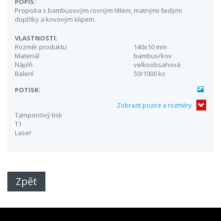
POPIS:
Propiska s bambusovým rovným tělem, matnými šedými
doplňky a kovovým klipem.
VLASTNOSTI:
Rozměr produktu
140x10 mm
Materiál
bambus/kov
Náplň
velkoobsahová
Balení
50/1000 ks
POTISK:
Zobrazit pozice a rozměry
Tamponový tisk
T1
Laser
Zpět