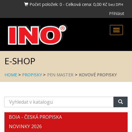
Počet položek:
0
-
Celková cena:
0,00 Kč
bez DPH
Přihlásit
Toggle
naviga
E-SHOP
HOME
>
PROPISKY
>
PEN MASTER
>
KOVOVÉ PROPISKY
Vyhledat
v
katalogu
BOIA - ČESKÁ PROPISKA
NOVINKY 2026