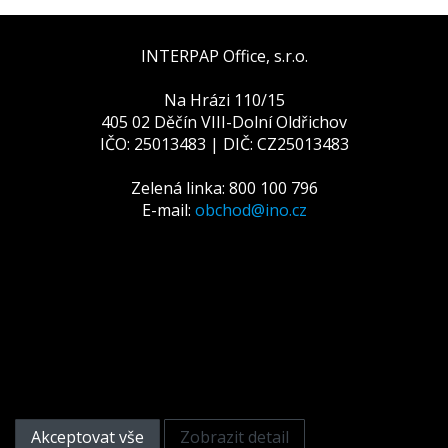
INTERPAP Office, s.r.o.
Na Hrázi 110/15
405 02 Děčín VIII-Dolní Oldřichov
IČO: 25013483 | DIČ: CZ25013483
Zelená linka: 800 100 796
E-mail:
obchod@ino.cz
Tato webová stránka používá
cookies
Na zlepšení našich služeb používáme cookies. Přečtěte
si informace o tom, jak používáme cookies a jak je
můžete odmítnout nastavením svého prohlížeče.
Akceptovat vše
Zobrazit detail