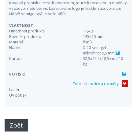
Kovová propiska se soft povrchem, touch koncovkou a doplňky
v růžovo-zlaté barvě. Laserované logo je lesklé, růžovo-zlaté.
Náplň semigelová, modře píšící.
VLASTNOSTI:
Hmotnost produktu
17,4 g
Rozměr produktu
145x10 mm
Materiál
hliník
Náplň
X-20 semigel-
mikrohrot 0,5 mm
Karton
32,5x25,5x18,5 cm / 10
kg
POTISK:
Zobrazit pozice a rozměry
Laser
UV potisk
Zpět