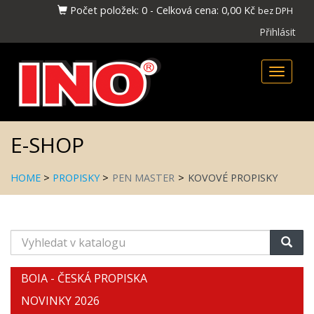
Počet položek:
0
-
Celková cena:
0,00 Kč
bez DPH
Přihlásit
Toggle
naviga
E-SHOP
HOME
>
PROPISKY
>
PEN MASTER
>
KOVOVÉ PROPISKY
Vyhledat
v
katalogu
BOIA - ČESKÁ PROPISKA
NOVINKY 2026