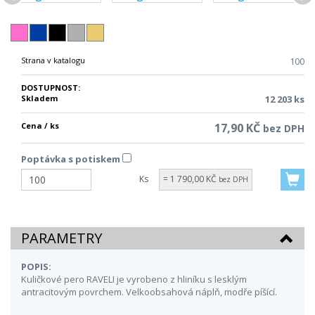
Strana v katalogu
100
DOSTUPNOST:
Skladem
12 203 ks
Cena / ks
17,90 KČ
bez DPH
Poptávka s potiskem
Ks
= 1 790,00 KČ
bez DPH
PARAMETRY
POPIS:
Kuličkové pero RAVELI je vyrobeno z hliníku s lesklým
antracitovým povrchem. Velkoobsahová náplň, modře píšící.