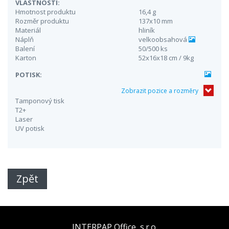
VLASTNOSTI:
Hmotnost produktu
16,4 g
Rozměr produktu
137x10 mm
Materiál
hliník
Náplň
velkoobsahová
Balení
50/500 ks
Karton
52x16x18 cm / 9kg
POTISK:
Zobrazit pozice a rozměry
Tamponový tisk
T2+
Laser
UV potisk
Zpět
INTERPAP Office, s.r.o.