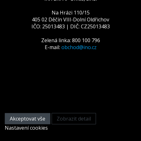
Na Hrázi 110/15
405 02 Děčín VIII-Dolní Oldřichov
IČO: 25013483 | DIČ: CZ25013483
Zelená linka: 800 100 796
E-mail:
obchod@ino.cz
Tato webová stránka používá
cookies
Na zlepšení našich služeb používáme cookies. Přečtěte
si informace o tom, jak používáme cookies a jak je
můžete odmítnout nastavením svého prohlížeče.
Akceptovat vše
Zobrazit detail
Nastavení cookies